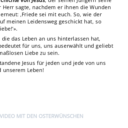
chichte von Jesus
, der seinen Jüngern seine
r Herr sagte, nachdem er ihnen die Wunden
erneut: ‚Friede sei mit euch. So, wie der
 auf meinen Leidensweg geschickt hat, so
ebe!‘».
 die das Leben an uns hinterlassen hat,
bedeutet für uns, uns auserwählt und geliebt
maßlosen Liebe zu sein.
standene Jesus für jeden und jede von uns
nd unserem Leben!
 VIDEO MIT DEN OSTERWÜNSCHEN