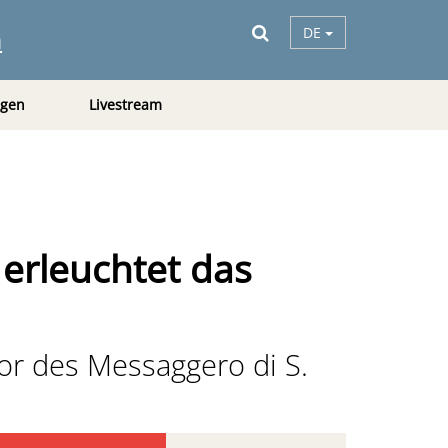
a
DE
ngen
Livestream
 erleuchtet das
or des Messaggero di S.