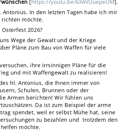
terwünschen
[
https://youtu.be/kX4VUuepeUM
].
 Antonius. In den letzten Tagen habe ich mir
e richten möchte.
m Osterfest 2026?
e uns Wege der Gewalt und der Kriege
 über Pläne zum Bau von Waffen für viele
versuchen, ihre irrsinnigen Pläne für die
ieg und mit Waffengewalt zu realisieren!
es hl. Antonius, die Ihnen immer von
usern, Schulen, Brunnen oder der
ie Armen berichten! Wir fühlen uns
ertzuschätzen. Da ist zum Beispiel der arme
etrag spendet, weil er selbst Mühe hat, seine
tersuchungen zu bezahlen und trotzdem den
 helfen möchte.